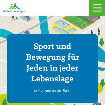
Navigation
Sport und
Bewegung für
Jeden in jeder
Lebenslage
in Mülheim an der Ruhr